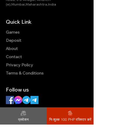
(e),Mumbai,Maharashtra,India
Quick Link
Games
Deposit
About
Contact
Privacy Policy
Terms & Conditions
Follow us
Telegram Group
Subscribe Official
प्रमोशन
निःशुल्क 100 PHP रजिस्टर करें
Facebook