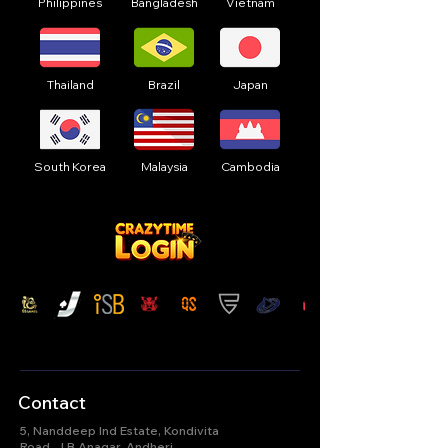
Philippines
Bangladesh
Vietnam
Thailand
Brazil
Japan
South Korea
Malaysia
Cambodia
Contact
5, Nanddeep Ind Estate, Kondivita
Road, J B Anagar, Andheri