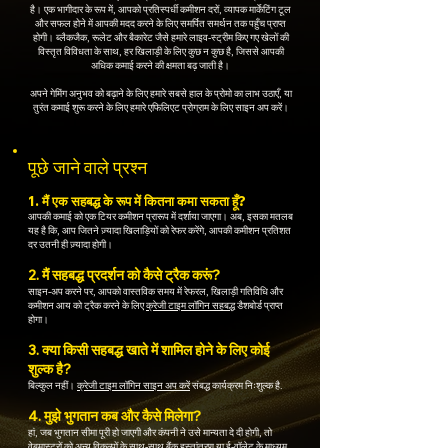
है। एक भागीदार के रूप में, आपको प्रतिस्पर्धी कमीशन दरों, व्यापक मार्केटिंग टूल
और सफल होने में आपकी मदद करने के लिए समर्पित समर्थन तक पहुँच प्राप्त
होगी। ब्लैकजैक, रूलेट और बैकारेट जैसे हमारे लाइव-स्ट्रीम किए गए खेलों की
विस्तृत विविधता के साथ, हर खिलाड़ी के लिए कुछ न कुछ है, जिससे आपकी
अधिक कमाई करने की क्षमता बढ़ जाती है।
अपने गेमिंग अनुभव को बढ़ाने के लिए हमारे सबसे हाल के प्रोमो का लाभ उठाएँ, या
तुरंत कमाई शुरू करने के लिए हमारे एफिलिएट प्रोग्राम के लिए साइन अप करें।
पूछे जाने वाले प्रश्न
1. मैं एक सहबद्ध के रूप में कितना कमा सकता हूँ?
आपकी कमाई को एक टियर कमीशन प्रारूप में दर्शाया जाएगा। अब, इसका मतलब
यह है कि, आप जितने ज़्यादा खिलाड़ियों को रेफर करेंगे, आपकी कमीशन प्रतिशत
दर उतनी ही ज़्यादा होगी।
2. मैं सहबद्ध प्रदर्शन को कैसे ट्रैक करूं?
साइन-अप करने पर, आपको वास्तविक समय में रेफरल, खिलाड़ी गतिविधि और
कमीशन आय को ट्रैक करने के लिए
क्रेजी टाइम लॉगिन सहबद्ध
डैशबोर्ड प्राप्त
होगा।
3. क्या किसी सहबद्ध खाते में शामिल होने के लिए कोई
शुल्क है?
बिल्कुल नहीं।
क्रेजी टाइम लॉगिन साइन अप करें
संबद्ध कार्यक्रम निःशुल्क है.
4. मुझे भुगतान कब और कैसे मिलेगा?
हां, जब भुगतान सीमा पूरी हो जाएगी और कंपनी ने उसे मान्यता दे दी होगी, तो
वेबमास्टरों को अन्य विकल्पों के साथ-साथ बैंक हस्तांतरण या ई-वॉलेट के माध्यम