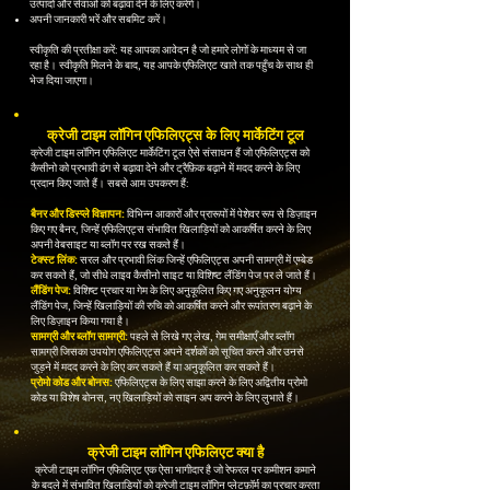
उत्पादों और सेवाओं को बढ़ावा देने के लिए करेंगे।
अपनी जानकारी भरें और सबमिट करें।
स्वीकृति की प्रतीक्षा करें: यह आपका आवेदन है जो हमारे लोगों के माध्यम से जा
रहा है। स्वीकृति मिलने के बाद, यह आपके एफिलिएट खाते तक पहुँच के साथ ही
भेज दिया जाएगा।
क्रेजी टाइम लॉगिन एफिलिएट्स के लिए मार्केटिंग टूल
क्रेजी टाइम लॉगिन एफिलिएट मार्केटिंग टूल ऐसे संसाधन हैं जो एफिलिएट्स को
कैसीनो को प्रभावी ढंग से बढ़ावा देने और ट्रैफ़िक बढ़ाने में मदद करने के लिए
प्रदान किए जाते हैं। सबसे आम उपकरण हैं:
​बैनर और डिस्प्ले विज्ञापन:
विभिन्न आकारों और प्रारूपों में पेशेवर रूप से डिज़ाइन
किए गए बैनर, जिन्हें एफिलिएट्स संभावित खिलाड़ियों को आकर्षित करने के लिए
अपनी वेबसाइट या ब्लॉग पर रख सकते हैं।
टेक्स्ट लिंक:
सरल और प्रभावी लिंक जिन्हें एफिलिएट्स अपनी सामग्री में एम्बेड
कर सकते हैं, जो सीधे लाइव कैसीनो साइट या विशिष्ट लैंडिंग पेज पर ले जाते हैं।
लैंडिंग पेज:
विशिष्ट प्रचार या गेम के लिए अनुकूलित किए गए अनुकूलन योग्य
लैंडिंग पेज, जिन्हें खिलाड़ियों की रुचि को आकर्षित करने और रूपांतरण बढ़ाने के
लिए डिज़ाइन किया गया है।
सामग्री और ब्लॉग सामग्री:
पहले से लिखे गए लेख, गेम समीक्षाएँ और ब्लॉग
सामग्री जिसका उपयोग एफिलिएट्स अपने दर्शकों को सूचित करने और उनसे
जुड़ने में मदद करने के लिए कर सकते हैं या अनुकूलित कर सकते हैं।
प्रोमो कोड और बोनस:
एफिलिएट्स के लिए साझा करने के लिए अद्वितीय प्रोमो
कोड या विशेष बोनस, नए खिलाड़ियों को साइन अप करने के लिए लुभाते हैं।
क्रेजी टाइम लॉगिन एफिलिएट क्या है
क्रेजी टाइम लॉगिन एफिलिएट एक ऐसा भागीदार है जो रेफरल पर कमीशन कमाने
के बदले में संभावित खिलाड़ियों को क्रेजी टाइम लॉगिन प्लेटफ़ॉर्म का प्रचार करता